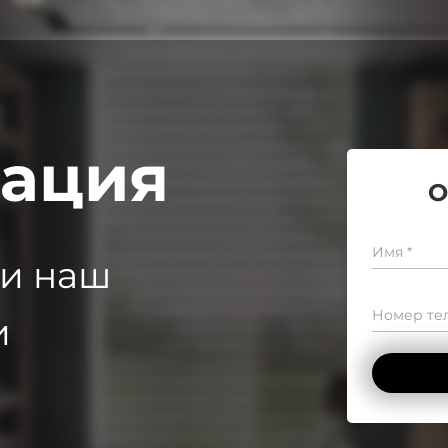
тация
О
Имя *
 и наш
Номер тел
и