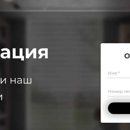
тация
О
Имя *
 и наш
Номер тел
и