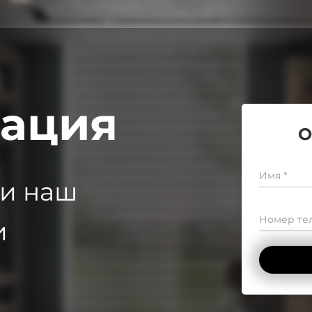
тация
О
Имя *
 и наш
Номер тел
и