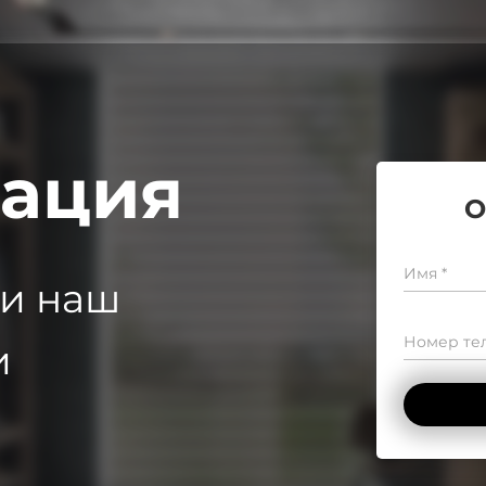
тация
О
Имя *
 и наш
Номер тел
и