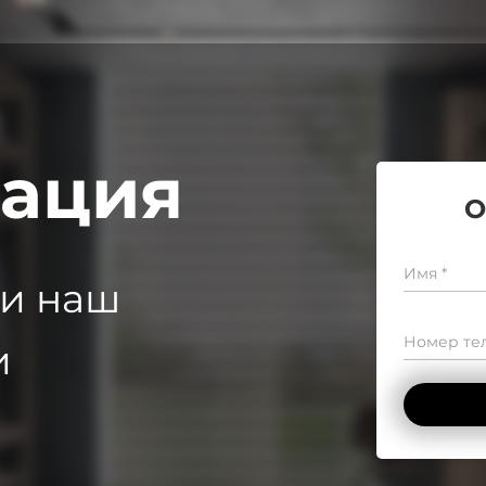
тация
О
Имя *
 и наш
Номер тел
и