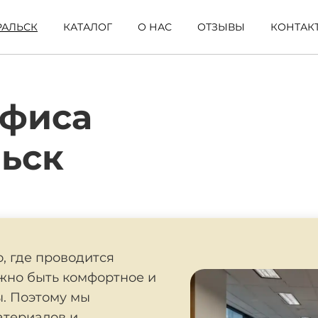
РАЛЬСК
КАТАЛОГ
О НАС
ОТЗЫВЫ
КОНТАК
офиса
льск
о, где проводится
лжно быть комфортное и
. Поэтому мы
атериалов и